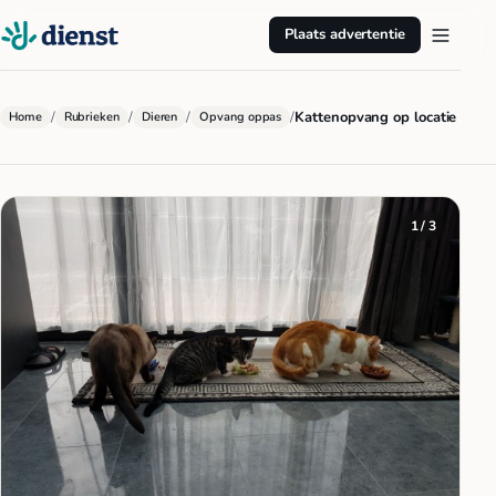
Plaats advertentie
/
/
/
/
Kattenopvang op locatie
Home
Rubrieken
Dieren
Opvang oppas
1 / 3