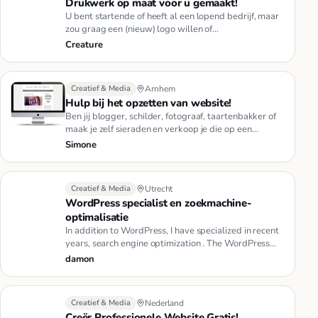
Drukwerk op maat voor u gemaakt!
U bent startende of heeft al een lopend bedrijf, maar
zou graag een (nieuw) logo willen of
reclameproducten willen hebbe…
Creature
Creatief & Media
Arnhem
Hulp bij het opzetten van website!
Ben jij blogger, schilder, fotograaf, taartenbakker of
maak je zelf sieraden en verkoop je die op een
website die nodig …
Simone
Creatief & Media
Utrecht
WordPress specialist en zoekmachine-
optimalisatie
In addition to WordPress, I have specialized in recent
years, search engine optimization . The WordPress
system is basic…
damon
Creatief & Media
Nederland
Creër Professionele Website Gratis!