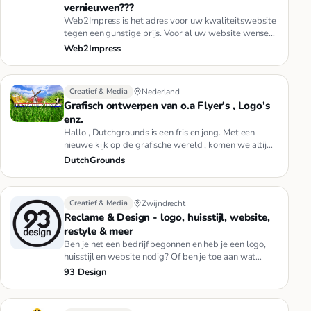
vernieuwen???
Web2Impress is het adres voor uw kwaliteitswebsite
tegen een gunstige prijs. Voor al uw website wensen
kunt u bij ons te…
Web2Impress
Creatief & Media
Nederland
Grafisch ontwerpen van o.a Flyer's , Logo's
enz.
Hallo , Dutchgrounds is een fris en jong. Met een
nieuwe kijk op de grafische wereld , komen we altijd
met een mooi resu…
DutchGrounds
Creatief & Media
Zwijndrecht
Reclame & Design - logo, huisstijl, website,
restyle & meer
Ben je net een bedrijf begonnen en heb je een logo,
huisstijl en website nodig? Of ben je toe aan wat
nieuws? Dan ben ik…
93 Design