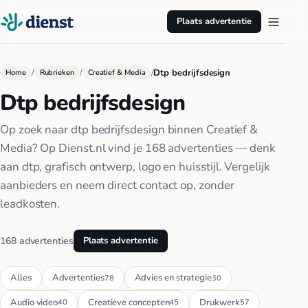
Plaats advertentie
/
/
/
Dtp bedrijfsdesign
Home
Rubrieken
Creatief & Media
Dtp bedrijfsdesign
Op zoek naar dtp bedrijfsdesign binnen Creatief &
Media? Op Dienst.nl vind je 168 advertenties — denk
aan dtp, grafisch ontwerp, logo en huisstijl. Vergelijk
aanbieders en neem direct contact op, zonder
leadkosten.
168 advertenties
Plaats advertentie
Alles
Advertenties
Advies en strategie
78
30
Audio video
Creatieve concepten
Drukwerk
40
45
57