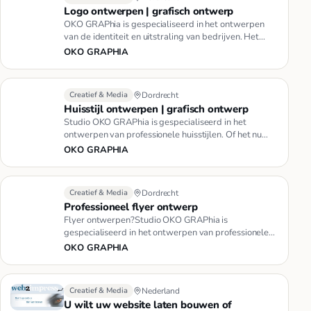
Logo ontwerpen | grafisch ontwerp
OKO GRAPhia is gespecialiseerd in het ontwerpen
van de identiteit en uitstraling van bedrijven. Het
logo ontwerp speelt …
OKO GRAPHIA
Creatief & Media
Dordrecht
Huisstijl ontwerpen | grafisch ontwerp
Studio OKO GRAPhia is gespecialiseerd in het
ontwerpen van professionele huisstijlen. Of het nu
gaat om een complexe bed…
OKO GRAPHIA
Creatief & Media
Dordrecht
Professioneel flyer ontwerp
Flyer ontwerpen?Studio OKO GRAPhia is
gespecialiseerd in het ontwerpen van professionele
flyers. Of het nu gaat om een a…
OKO GRAPHIA
Creatief & Media
Nederland
U wilt uw website laten bouwen of