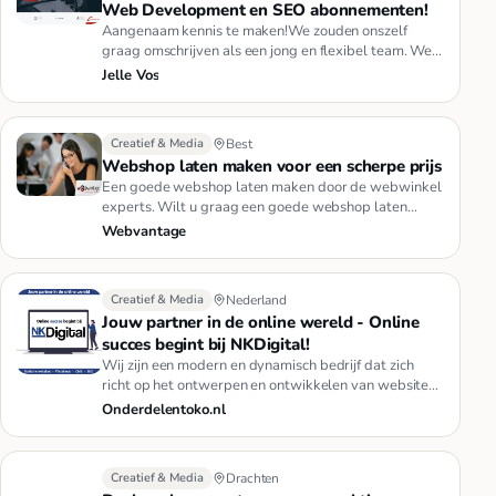
Web Development en SEO abonnementen!
Aangenaam kennis te maken!We zouden onszelf
graag omschrijven als een jong en flexibel team. We
hebben passie voor de di…
Jelle Vos
Creatief & Media
Best
Webshop laten maken voor een scherpe prijs
Een goede webshop laten maken door de webwinkel
experts. Wilt u graag een goede webshop laten
maken voor uw bedrijf? Wij…
Webvantage
Creatief & Media
Nederland
Jouw partner in de online wereld - Online
succes begint bij NKDigital!
Wij zijn een modern en dynamisch bedrijf dat zich
richt op het ontwerpen en ontwikkelen van websites
en webshops voor zo…
Onderdelentoko.nl
Creatief & Media
Drachten