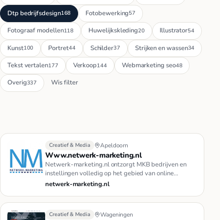
Dtp bedrijfsdesign
Fotobewerking
168
57
Fotograaf modellen
Huwelijkskleding
Illustrator
118
20
54
Kunst
Portret
Schilder
Strijken en wassen
100
44
37
34
Tekst vertalen
Verkoop
Webmarketing seo
177
144
48
Overig
Wis filter
337
Creatief & Media
Apeldoorn
Www.netwerk-marketing.nl
Netwerk-marketing.nl ontzorgt MKB bedrijven en
instellingen volledig op het gebied van online
marketingdiensten. Van ont…
netwerk-marketing.nl
Creatief & Media
Wageningen