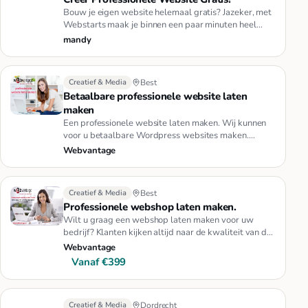
Bouw je eigen website helemaal gratis? Jazeker, met
Webstarts maak je binnen een paar minuten heel
eenvoudig een profess…
mandy
Creatief & Media
Best
Betaalbare professionele website laten
maken
Een professionele website laten maken. Wij kunnen
voor u betaalbare Wordpress websites maken.
www.webvantage.nl voor bed…
Webvantage
Creatief & Media
Best
Professionele webshop laten maken.
Wilt u graag een webshop laten maken voor uw
bedrijf? Klanten kijken altijd naar de kwaliteit van de
grafisch ontwerpen …
Webvantage
Vanaf €399
Creatief & Media
Dordrecht