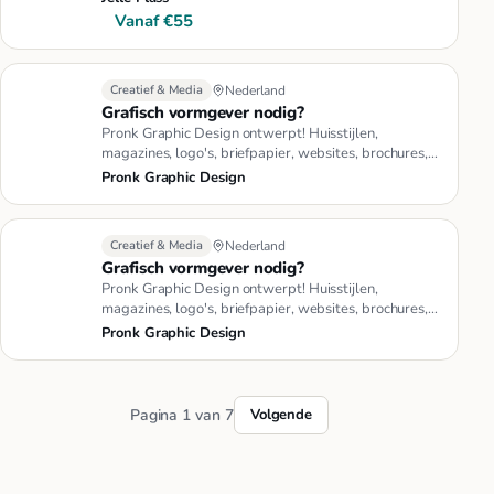
Vanaf €55
Creatief & Media
Nederland
Grafisch vormgever nodig?
Pronk Graphic Design ontwerpt! Huisstijlen,
magazines, logo's, briefpapier, websites, brochures,
unieke geboortekaartjes…
Pronk Graphic Design
Creatief & Media
Nederland
Grafisch vormgever nodig?
Pronk Graphic Design ontwerpt! Huisstijlen,
magazines, logo's, briefpapier, websites, brochures,
unieke geboortekaartjes…
Pronk Graphic Design
Pagina 1 van 7
Volgende