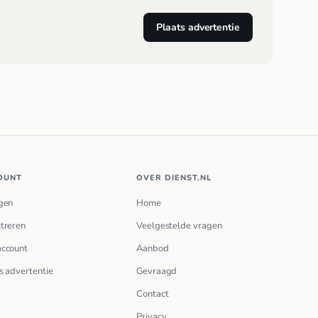
Plaats advertentie
OUNT
OVER DIENST.NL
gen
Home
treren
Veelgestelde vragen
account
Aanbod
s advertentie
Gevraagd
Contact
Privacy