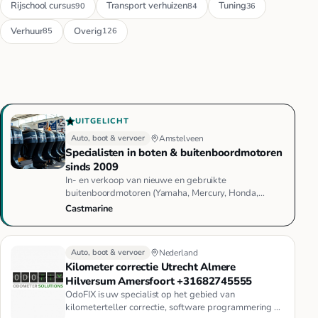
Rijschool cursus
Transport verhuizen
Tuning
90
84
36
Verhuur
Overig
85
126
UITGELICHT
Auto, boot & vervoer
Amstelveen
Specialisten in boten & buitenboordmotoren
sinds 2009
In- en verkoop van nieuwe en gebruikte
buitenboordmotoren (Yamaha, Mercury, Honda,
Suzuki e.a.), elektrische fluistermot…
Castmarine
Auto, boot & vervoer
Nederland
Kilometer correctie Utrecht Almere
Hilversum Amersfoort +31682745555
OdoFIX is uw specialist op het gebied van
kilometerteller correctie, software programmering en