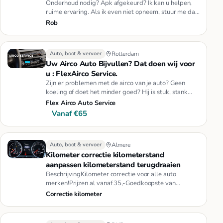
Onderhoud nodig? Apk afgekeurd? Ik kan u helpen,
ruime ervaring. Als ik even niet opneem, stuur me dan
een app of sms
Rob
Auto, boot & vervoer
Rotterdam
Uw Airco Auto Bijvullen? Dat doen wij voor
u : FlexAirco Service.
Zijn er problemen met de airco van je auto? Geen
koeling of doet het minder goed? Hij is stuk, stank
geur of koelt slech…
Flex Airco Auto Service
Vanaf €65
Auto, boot & vervoer
Almere
Kilometer correctie kilometerstand
aanpassen kilometerstand terugdraaien
BeschrijvingKilometer correctie voor alle auto
merken!Prijzen al vanaf 35,-Goedkoopste van
Nederland24/7 beschikbaar kil…
Correctie kilometer