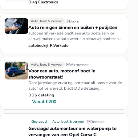
teller reparatie.Redenen …
Diag Electronics
Auto, boot & vervoer
Doorn
Auto reinigen binnen en buiten + polijsten
autobedrijf verkade biedt een auto poets service
aan.wij maken uw auto weer als nieuw.wij hanteren
de volgende prijzen:v…
autobedrijf R.Verkade
Auto, boot & vervoer
Wormerveer
Voor een auto, motor of boot in
showroomstaat!
Door jarenlange ervaring, ontstaan uit passie voor de
automotive wereld, biedt DDS detailing
hoogstaande diensten in de …
DDS detailing
Vanaf €200
Gevraagd
Auto, boot & vervoer
Deventer
Gevraagd automonteur om waterpomp te
vervangen van een Opel Corsa C