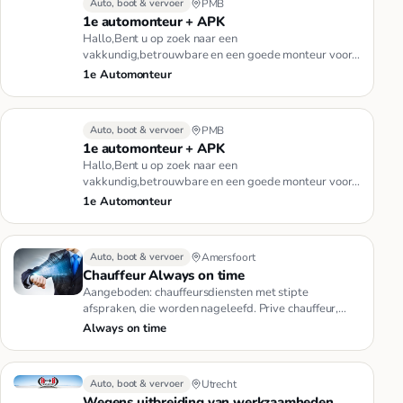
Auto, boot & vervoer
PMB
1e automonteur + APK
Hallo,Bent u op zoek naar een
vakkundig,betrouwbare en een goede monteur voor
uw auto?Dan zit u goed ,U kunt bij mij ter…
1e Automonteur
Auto, boot & vervoer
PMB
1e automonteur + APK
Hallo,Bent u op zoek naar een
vakkundig,betrouwbare en een goede monteur voor
uw auto?Dan zit u goed ,U kunt bij mij ter…
1e Automonteur
Auto, boot & vervoer
Amersfoort
Chauffeur Always on time
Aangeboden: chauffeursdiensten met stipte
afspraken, die worden nageleefd. Prive chauffeur,
tijdelijke koeriersdiensten.…
Always on time
Auto, boot & vervoer
Utrecht
Wegens uitbreiding van werkzaamheden,