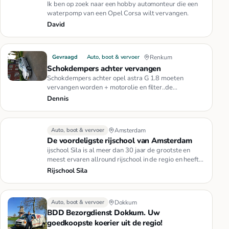
Ik ben op zoek naar een hobby automonteur die een
waterpomp van een Opel Corsa wilt vervangen.
David
Gevraagd
Auto, boot & vervoer
Renkum
Schokdempers achter vervangen
Schokdempers achter opel astra G 1.8 moeten
vervangen worden + motorolie en filter..de
onderdelen zijn reeds aanwezig..i…
Dennis
Auto, boot & vervoer
Amsterdam
De voordeligste rijschool van Amsterdam
ijschool Sila is al meer dan 30 jaar de grootste en
meest ervaren allround rijschool in de regio en heeft
zelfs het gros…
Rijschool Sila
Auto, boot & vervoer
Dokkum
BDD Bezorgdienst Dokkum. Uw
goedkoopste koerier uit de regio!