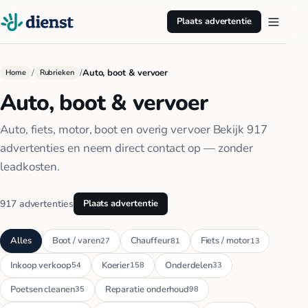
Plaats advertentie
/
/
Auto, boot & vervoer
Home
Rubrieken
Auto, boot & vervoer
Auto, fiets, motor, boot en overig vervoer Bekijk 917
advertenties en neem direct contact op — zonder
leadkosten.
917 advertenties
Plaats advertentie
Alles
Boot / varen
Chauffeur
Fiets / motor
27
81
13
Inkoop verkoop
Koerier
Onderdelen
54
158
33
Poetsen cleanen
Reparatie onderhoud
35
98