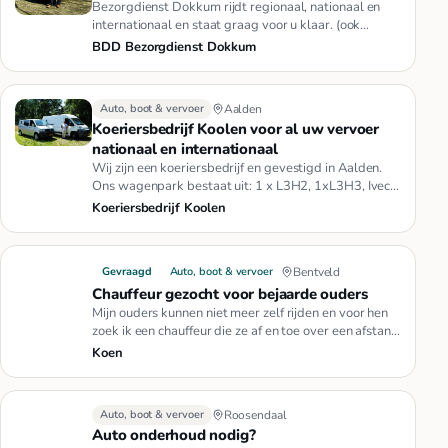
Bezorgdienst Dokkum rijdt regionaal, nationaal en
internationaal en staat graag voor u klaar. (ook
spoedritten)Onze bezo…
BDD Bezorgdienst Dokkum
Auto, boot & vervoer
Aalden
Koeriersbedrijf Koolen voor al uw vervoer
nationaal en internationaal
Wij zijn een koeriersbedrijf en gevestigd in Aalden.
Ons wagenpark bestaat uit: 1 x L3H2, 1xL3H3, Iveco
met 4,5 meter la…
Koeriersbedrijf Koolen
Gevraagd
Auto, boot & vervoer
Bentveld
Chauffeur gezocht voor bejaarde ouders
Mijn ouders kunnen niet meer zelf rijden en voor hen
zoek ik een chauffeur die ze af en toe over een afstand
tot 150km k…
Koen
Auto, boot & vervoer
Roosendaal
Auto onderhoud nodig?