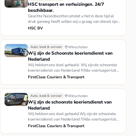
HSC transport en verhuizingen. 24/7
beschikbaar.
Geachte huizenbezitter,omdat u het in deze tijd al
druk genoeg heeft willen wij u graag van dienst zijn
met het verkoop …
HSC BV
Auto, boot & vervoer
Winschoten
Wij zijn de Schoonste koeriersdienst van
Nederland
Wij hebben ons doel gehaald. Wij zijn de schoonste
koeriersdienst van Nederland !!!Alle voertuigen tot
3500 kg GVW, 9 di…
FirstClass Couriers & Transport
Auto, boot & vervoer
Winschoten
Wij zijn de schoonste koeriersdienst van
Nederland
Wij hebben ons doel gehaald.Wij zijn de schoonste
koeriersdienst van Nederland !!!Alle voertuigen tot
3500 kg GVW, 9 div…
FirstClass Couriers & Transport