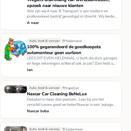
opzoek naar nieuwe klanten
Wie zijn wij:A naar B Transport is een modern en
professioneel bedrijf gevestigd in Utrecht. Wij bieden
naast sneltransp…
A naar
Auto, boot & vervoer
Nederland
100% gegarandeerd de goedkoopste
automonteur geen uurloon
LEES DIT EVEN HELEMAAL. U bent die dure garages
en hoge rekeningen achteraf ook zo zat? Dan hebt u
nu het goedkoopste ad…
Jan
Auto, boot & vervoer
Kapellen
Naxcar Car Cleaning BeNeLux
Detailen is meer dan poetsen…Leer bij ons het
verschil tussen goed en beter!Naxcar is een ‘autogek’
familiebedrijf, onts…
Naxcar bvba
Auto, boot & vervoer
Zoetermeer