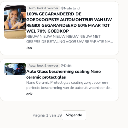
Auto, boot & vervoer
Nederland
100% GEGARANDEERD DE
GOEDKOOPSTE AUTOMONTEUR VAN UW
REGIO! GEGARANDEERD 50% MAAR TOT
WEL 70% GOEDKOP
NIEUW NIEUW NIEUW NIEUW NIEUW MET
GESPREIDE BETALING VOOR UW REPARATIE NA
OVERLEG MOGELIJK...(voor aanvang van de repara…
Jan
Auto, boot & vervoer
Delft
Auto Glass bescherming coating Nano
ceramic protect glas
Nano Ceramic Protect glas coating zorgt voor een
perfecte bescherming van de autoruit waardoor de
zichtbaarheid voor de …
erik
Pagina 1 van 39
Volgende